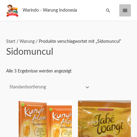
Zum
Haup
Suchen
Warindo - Warung Indonesia
Inhalt
springen
Start
/
Warung
/ Produkte verschlagwortet mit „Sidomuncul“
Sidomuncul
Alle 3 Ergebnisse werden angezeigt