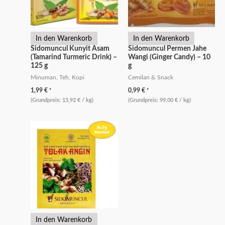
In den Warenkorb
In den Warenkorb
Sidomuncul Kunyit Asam
Sidomuncul Permen Jahe
(Tamarind Turmeric Drink) –
Wangi (Ginger Candy) – 10
125 g
g
Minuman, Teh, Kopi
Cemilan & Snack
1,99
€
0,99
€
*
*
(Grundpreis:
15,92
€
/
kg
)
(Grundpreis:
99,00
€
/
kg
)
In den Warenkorb